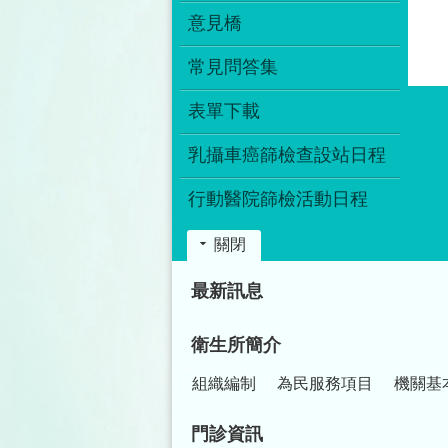
意見橋
常見問答集
表單下載
乳攝車癌篩檢查設站日程
行動醫院篩檢活動日程
關閉
:::
最新訊息
衛生所簡介
組織編制
為民服務項目
機關基
門診資訊